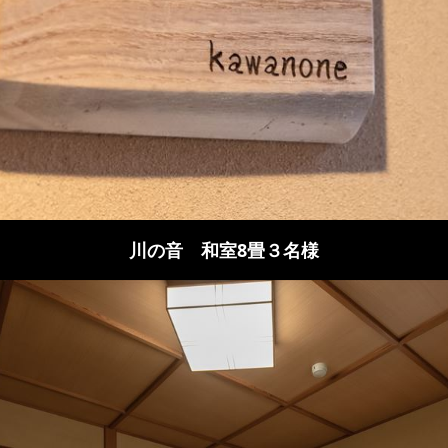
川の音 和室8畳３名様