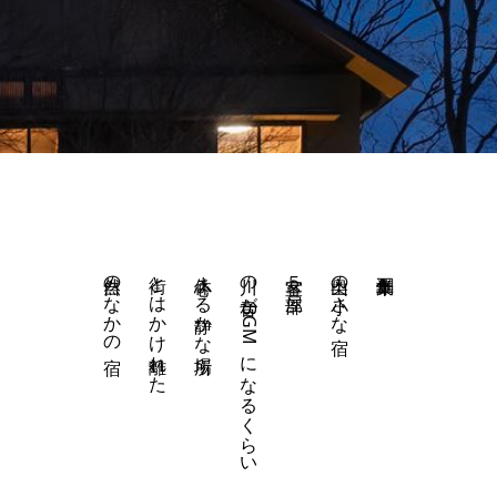
自然のなかの宿
街とはかけ離れた
心休まる静かな場所
川の音がBGMになるくらい
客室５部屋
山奥の小さな宿