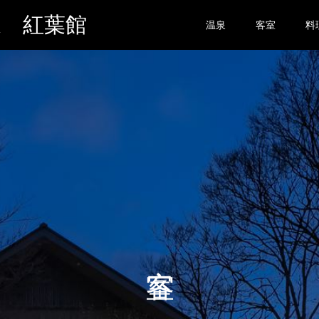
 紅葉館
温泉
客室
料